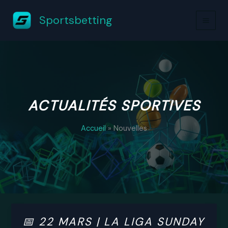
Aller
Sportsbetting
au
contenu
ACTUALITÉS SPORTIVES
Accueil
»
Nouvelles
📅 22 MARS | LA LIGA SUNDAY