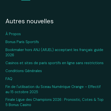
FRIDAY
Autres nouvelles
À Propos
Bonus Paris Sportifs
Bookmaker hors ANJ (ARJEL) acceptant les français: guide
2026
Casinos et sites de paris sportifs en ligne sans restrictions
Conditions Générales
FAQ
Fin de l'utilisation du Sceau Numérique Orange – Effectif
au 15 octobre 2025
Finale Ligue des Champions 2026 : Pronostic, Cotes & Top
5 Bonus Casino