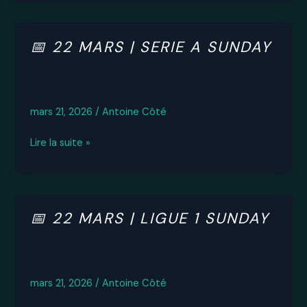
MARS
|
EREDIVISIE
📅 22 MARS | SERIE A SUNDAY
SUNDAY
mars 21, 2026
/
Antoine Côté
📅
Lire la suite »
22
MARS
|
SERIE
📅 22 MARS | LIGUE 1 SUNDAY
A
SUNDAY
mars 21, 2026
/
Antoine Côté