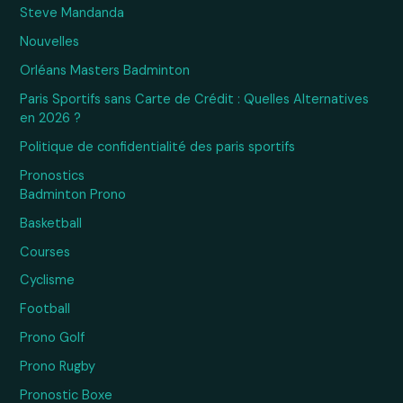
Steve Mandanda
Nouvelles
Orléans Masters Badminton
Paris Sportifs sans Carte de Crédit : Quelles Alternatives
en 2026 ?
Politique de confidentialité des paris sportifs
Pronostics
Badminton Prono
Basketball
Courses
Cyclisme
Football
Prono Golf
Prono Rugby
Pronostic Boxe