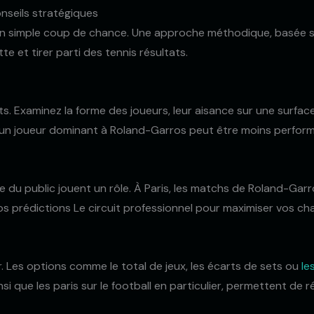
onseils stratégiques
n simple coup de chance. Une approche méthodique, basée sur l’
e et tirer parti des tennis résultats.
s. Examinez la forme des joueurs, leur aisance sur une surface
e, un joueur dominant à Roland-Garros peut être moins perfor
du public jouent un rôle. À Paris, les matchs de Roland-Garro
os prédictions Le circuit professionnel pour maximiser vos ch
. Les options comme le total de jeux, les écarts de sets ou
le
nsi que les paris sur le football en particulier, permettent de