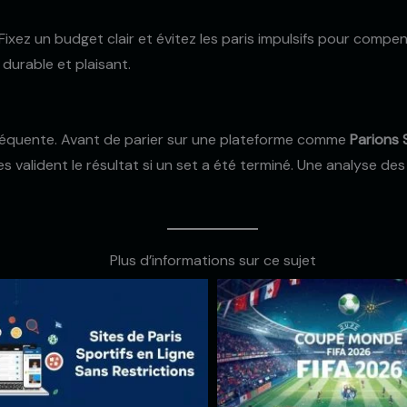
Fixez un budget clair et évitez les paris impulsifs pour com
 durable et plaisant.
fréquente. Avant de parier sur une plateforme comme
Parions 
 valident le résultat si un set a été terminé. Une analyse de
Plus d’informations sur ce sujet