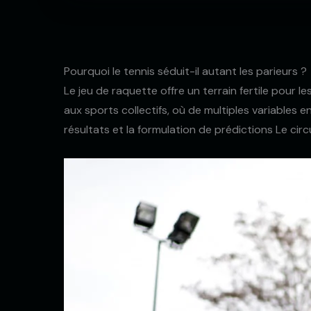
Pourquoi le tennis séduit-il autant les parieurs ?
Le jeu de raquette offre un terrain fertile pour l
aux sports collectifs, où de multiples variables e
résultats et la formulation de prédictions Le circ