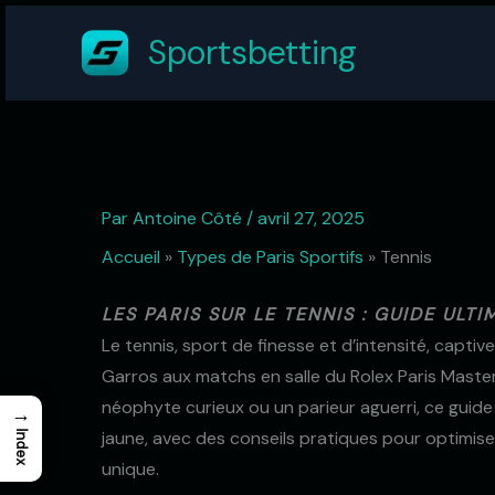
Aller
Sportsbetting
au
contenu
Par
Antoine Côté
/
avril 27, 2025
Accueil
»
Types de Paris Sportifs
»
Tennis
LES PARIS SUR LE TENNIS : GUIDE ULT
Le tennis, sport de finesse et d’intensité, captiv
Garros aux matchs en salle du Rolex Paris Masters
néophyte curieux ou un parieur aguerri, ce guide 
→
jaune, avec des conseils pratiques pour optimise
Index
unique.