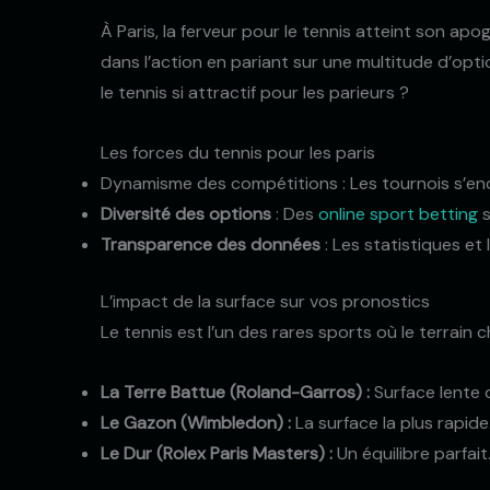
À Paris, la ferveur pour le tennis atteint son 
dans l’action en pariant sur une multitude d’opt
le tennis si attractif pour les parieurs ?
Les forces du tennis pour les paris
Dynamisme des compétitions : Les tournois s’enc
Diversité des options
: Des
online sport betting
s
Transparence des données
: Les statistiques et
L’impact de la surface sur vos pronostics
Le tennis est l’un des rares sports où le terrain
La Terre Battue (Roland-Garros) :
Surface lente q
Le Gazon (Wimbledon) :
La surface la plus rapide. 
Le Dur (Rolex Paris Masters) :
Un équilibre parfait