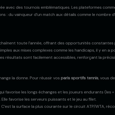
apogée avec des tournois emblématiques. Les plateformes com
ions : du vainqueur d’un match aux détails comme le nombre d
haînent toute l’année, offrant des opportunités constantes p
imples aux mises complexes comme les handicaps, il y en a po
 les résultats sont facilement accessibles, renforçant la préci
 change la donne. Pour réussir vos
paris sportifs tennis
, vous d
ui favorise les longs échanges et les joueurs endurants (les « t
Elle favorise les serveurs puissants et le jeu au filet.
. C’est la surface la plus courante sur le circuit ATP/WTA, ré