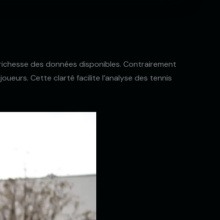
 la richesse des données disponibles. Contrairement
joueurs. Cette clarté facilite l’analyse des tennis