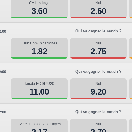
CA Ituzaingo
Nul
3.60
2.60
Qui va gagner le match ?
2:00
Club Comunicaciones
Nul
1.82
2.75
Qui va gagner le match ?
2:00
Tanabi EC SP U20
Nul
11.00
9.20
Qui va gagner le match ?
2:00
12 de Junio de Villa Hayes
Nul
2.17
2.70