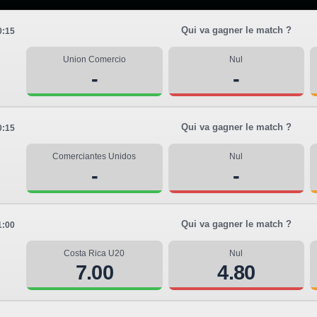
Qui va gagner le match ?
0:15
Union Comercio
Nul
-
-
Qui va gagner le match ?
0:15
Comerciantes Unidos
Nul
-
-
Qui va gagner le match ?
1:00
Costa Rica U20
Nul
7.00
4.80