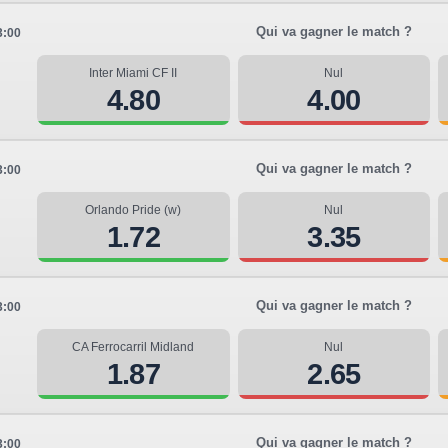
Qui va gagner le match ?
3:00
Inter Miami CF II
Nul
4.80
4.00
Qui va gagner le match ?
3:00
Orlando Pride (w)
Nul
1.72
3.35
Qui va gagner le match ?
3:00
CA Ferrocarril Midland
Nul
1.87
2.65
Qui va gagner le match ?
3:00