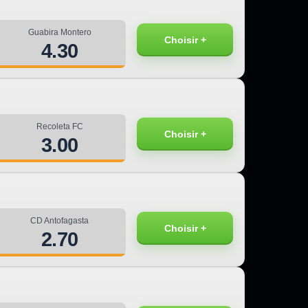
Guabira Montero
Choisir +
4.30
Recoleta FC
Choisir +
3.00
CD Antofagasta
Choisir +
2.70