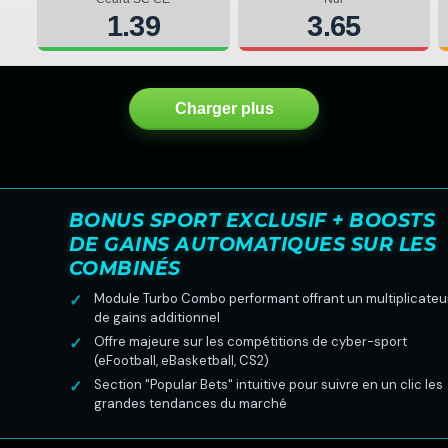
1.39
3.65
Charger plus
BONUS SPORT EXCLUSIF + BOOSTS
DE GAINS AUTOMATIQUES SUR LES
COMBINÉS
✓
Module Turbo Combo performant offrant un multiplicateu
de gains additionnel
✓
Offre majeure sur les compétitions de cyber-sport
(eFootball, eBasketball, CS2)
✓
Section "Popular Bets" intuitive pour suivre en un clic les
grandes tendances du marché