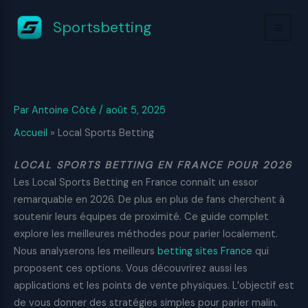
Aller
Sportsbetting
au
contenu
Par
Antoine Côté
/
août 5, 2025
Accueil
»
Local Sports Betting
LOCAL SPORTS BETTING EN FRANCE POUR 202
6
Les Local Sports Betting en France connaît un essor
remarquable en 2026. De plus en plus de fans cherchent à
soutenir leurs équipes de proximité. Ce guide complet
explore les meilleures méthodes pour parier localement.
Nous analyserons les meilleurs
betting sites France
qui
proposent ces options. Vous découvrirez aussi les
applications et les points de vente physiques. L’objectif est
de vous donner des stratégies simples pour parier malin.