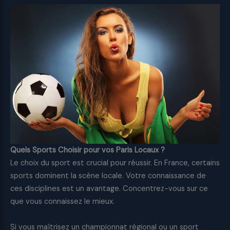
Quels Sports Choisir pour vos Paris Locaux ?
Le choix du sport est crucial pour réussir. En France, certains
sports dominent la scène locale. Votre connaissance de
ces disciplines est un avantage. Concentrez-vous sur ce
que vous connaissez le mieux.
Si vous maîtrisez un championnat régional ou un sport