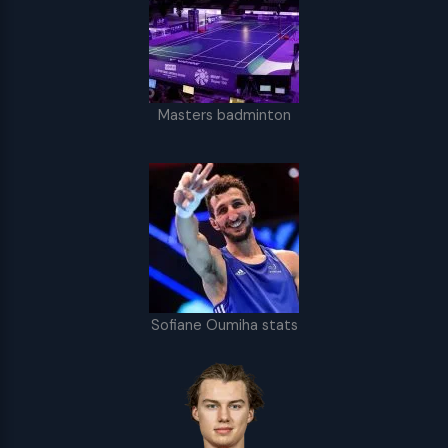
Masters badminton
Sofiane Oumiha stats