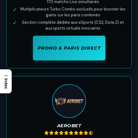
170 matchs Live simultanés
✓
Multiplicateurs Turbo Combo exclusifs pour booster les
gains sur les paris combinés
✓
Section complète dédiée aux eSports (CS2, Dota 2) et
aux sports virtuels innovants
PRONO & PARIS DIRECT
→
Index
AEROBET