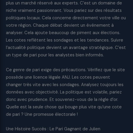
plus un marché réservé aux experts. C’est un domaine de
niche vraiment passionnant. Vous pariez sur des résultats
politiques locaux. Cela concerne directement votre ville ou
votre région. Chaque débat devient un événement à
analyser. Cela ajoute beaucoup de piment aux élections.
Les cotes reflètent les sondages et les tendances. Suivre
l’actualité politique devient un avantage stratégique. C’est
un type de pari pour les analystes bien informés.
Ce genre de pari exige des précautions. Vérifiez que le site
possède une licence légale ANJ. Les cotes peuvent
changer très vite avec les sondages. Analysez toujours les
données avec objectivité. La politique est volatile, pariez
donc avec prudence. Et souvenez-vous de la règle d’or.
Quelle est la seule chose qui bouge plus vite qu’une cote
de pari ? Une promesse électorale !
Une Histoire Succès : Le Pari Gagnant de Julien