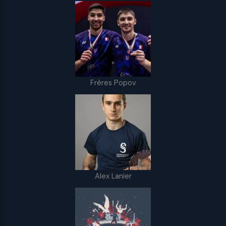
Frères Popov
Alex Lanier