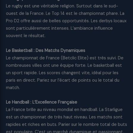
Le rugby est une véritable religion. Surtout dans le sud-
ouest de la France. Le Top 14 est le championnat phare. La
Pro D2 offre aussi de belles opportunités. Les derbys locaux
sont particulièrement intenses. L’ambiance influence
souvent le résultat.
Le Basketball : Des Matchs Dynamiques
Le championnat de France (Betclic Elite) est très suivi. De
nombreuses villes ont une équipe forte. Le basketball est
un sport rapide. Les scores changent vite, idéal pour les
paris en direct. Pariez sur l’écart de points ou le total du
match.
Le Handball : L’Excellence Française
La France brille au niveau mondial en handball. La Starligue
est un championnat de très haut niveau. Les matchs sont
rapides et riches en buts. Parier sur le nombre total de buts
est populaire. C’est un marché dynamique et passionnant.