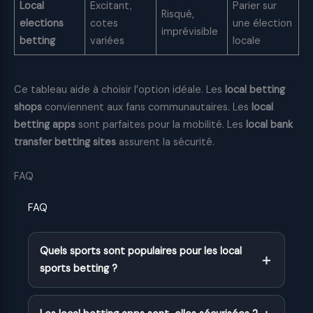
Local
Excitant,
Parier sur
Risqué,
elections
cotes
une élection
imprévisible
betting
variées
locale
Ce tableau aide à choisir l’option idéale. Les
local betting
shops
conviennent aux fans communautaires. Les
local
betting apps
sont parfaites pour la mobilité. Les
local bank
transfer betting sites
assurent la sécurité.
FAQ
FAQ
Quels sports sont populaires pour les local
sports betting ?