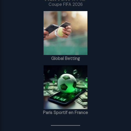
Coupe FIFA 2026
Global Betting
Paris Sportif en France