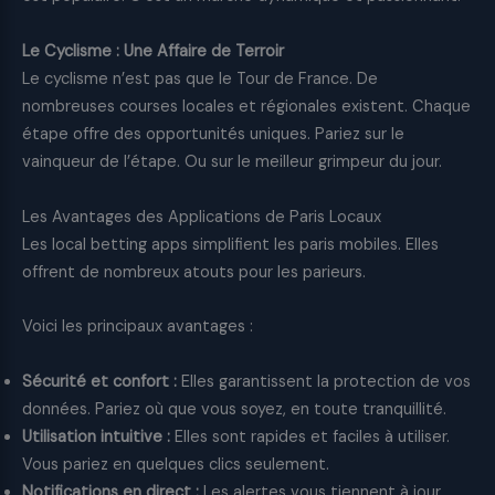
Le Cyclisme : Une Affaire de Terroir
Le cyclisme n’est pas que le Tour de France. De
nombreuses courses locales et régionales existent. Chaque
étape offre des opportunités uniques. Pariez sur le
vainqueur de l’étape. Ou sur le meilleur grimpeur du jour.
Les Avantages des Applications de Paris Locaux
Les local betting apps simplifient les paris mobiles. Elles
offrent de nombreux atouts pour les parieurs.
Voici les principaux avantages :
Sécurité et confort :
Elles garantissent la protection de vos
données. Pariez où que vous soyez, en toute tranquillité.
Utilisation intuitive :
Elles sont rapides et faciles à utiliser.
Vous pariez en quelques clics seulement.
Notifications en direct :
Les alertes vous tiennent à jour