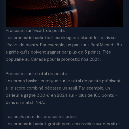
Pronostic sur l’écart de points
Les pronostic basketball euroleague incluent les paris sur
l’écart de points. Par exemple, un pari sur « Real Madrid -5 »
signifie qu’ils doivent gagner par plus de 5 points. Très
populaire au Canada pour la pronostic nba 2024.
Pronostic sur le total de points
Les prono basket euroligue sur le total de points prédisent
si le score combiné dépasse un seuil. Par exemple, un
parieur a gagné 300 € en 2024 sur « plus de 160 points »
dans un match NBA.
Les outils pour des pronostics précis
Les pronostic basket gratuit sont accessibles sur des sites