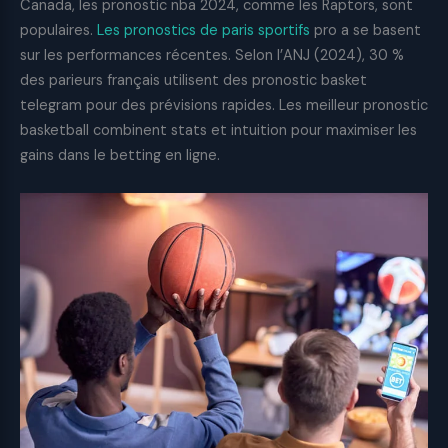
Canada, les pronostic nba 2024, comme les Raptors, sont
populaires.
Les pronostics de paris sportifs
pro a se basent
sur les performances récentes. Selon l’ANJ (2024), 30 %
des parieurs français utilisent des pronostic basket
telegram pour des prévisions rapides. Les meilleur pronostic
basketball combinent stats et intuition pour maximiser les
gains dans le betting en ligne.