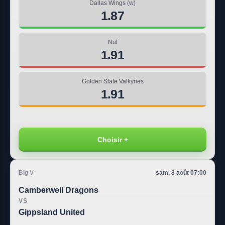
Dallas Wings (w)
1.87
Nul
1.91
Golden State Valkyries
1.91
Choisir +
Big V
sam. 8 août 07:00
Camberwell Dragons
VS
Gippsland United