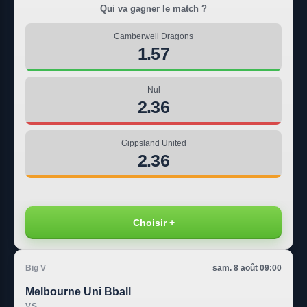
Qui va gagner le match ?
Camberwell Dragons
1.57
Nul
2.36
Gippsland United
2.36
Choisir +
Big V
sam. 8 août 09:00
Melbourne Uni Bball
VS