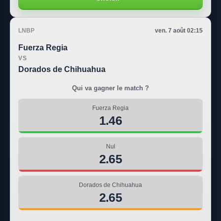
LNBP
ven. 7 août 02:15
Fuerza Regia
VS
Dorados de Chihuahua
Qui va gagner le match ?
Fuerza Regia
1.46
Nul
2.65
Dorados de Chihuahua
2.65