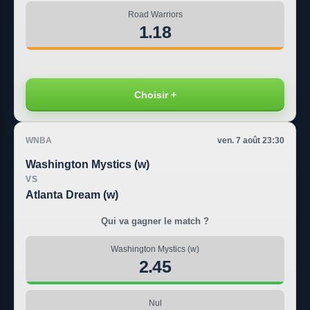
Road Warriors
1.18
Choisir +
WNBA
ven. 7 août 23:30
Washington Mystics (w)
VS
Atlanta Dream (w)
Qui va gagner le match ?
Washington Mystics (w)
2.45
Nul