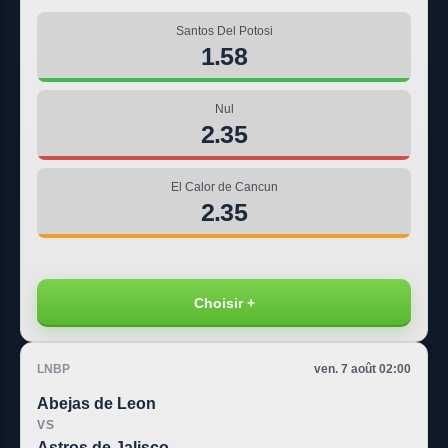
Santos Del Potosi
1.58
Nul
2.35
El Calor de Cancun
2.35
Choisir +
LNBP
ven. 7 août 02:00
Abejas de Leon
VS
Astros de Jalisco