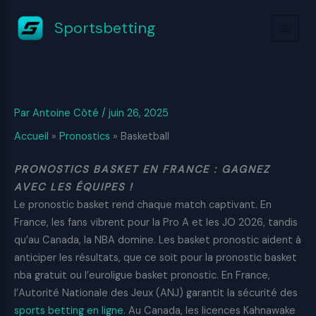
Aller
Sportsbetting
au
contenu
Par
Antoine Côté
/
juin 26, 2025
Accueil
»
Pronostics
»
Basketball
PRONOSTICS BASKET EN FRANCE : GAGNEZ
AVEC LES ÉQUIPES !
Le pronostic basket rend chaque match captivant. En
France, les fans vibrent pour la Pro A et les JO 2026, tandis
qu’au Canada, la NBA domine. Les basket pronostic aident à
anticiper les résultats, que ce soit pour la pronostic basket
nba gratuit ou l’euroligue basket pronostic. En France,
l’Autorité Nationale des Jeux (ANJ) garantit la sécurité des
sports betting en ligne
. Au Canada, les licences Kahnawake