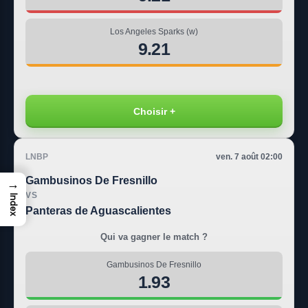
Los Angeles Sparks (w)
9.21
Choisir +
LNBP
ven. 7 août 02:00
Gambusinos De Fresnillo
→
VS
Index
Panteras de Aguascalientes
Qui va gagner le match ?
Gambusinos De Fresnillo
1.93