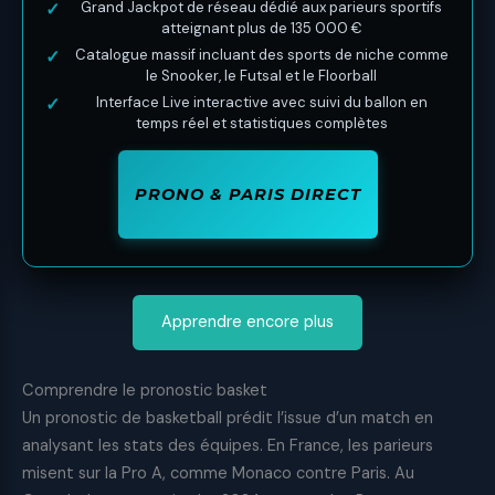
✓
Grand Jackpot de réseau dédié aux parieurs sportifs
atteignant plus de 135 000 €
✓
Catalogue massif incluant des sports de niche comme
le Snooker, le Futsal et le Floorball
✓
Interface Live interactive avec suivi du ballon en
temps réel et statistiques complètes
PRONO & PARIS DIRECT
Apprendre encore plus
Comprendre le pronostic basket
Un pronostic de basketball prédit l’issue d’un match en
analysant les stats des équipes. En France, les parieurs
misent sur la Pro A, comme Monaco contre Paris. Au