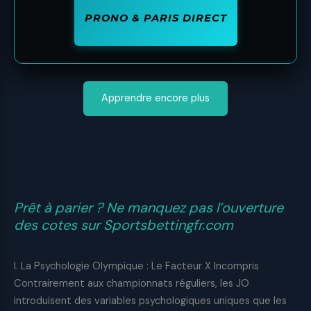
PRONO & PARIS DIRECT
Apprendre encore plus
Prêt à parier ? Ne manquez pas l’ouverture
des cotes sur Sportsbettingfr.com
I. La Psychologie Olympique : Le Facteur X Incompris
Contrairement aux championnats réguliers, les JO
introduisent des variables psychologiques uniques que les