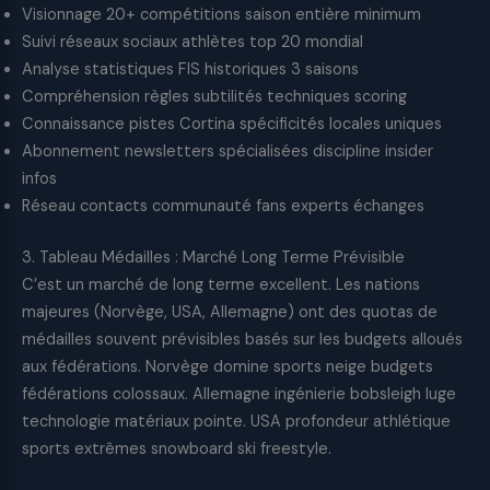
Visionnage 20+ compétitions saison entière minimum
Suivi réseaux sociaux athlètes top 20 mondial
Analyse statistiques FIS historiques 3 saisons
Compréhension règles subtilités techniques scoring
Connaissance pistes Cortina spécificités locales uniques
Abonnement newsletters spécialisées discipline insider
infos
Réseau contacts communauté fans experts échanges
3. Tableau Médailles : Marché Long Terme Prévisible
C’est un marché de long terme excellent. Les nations
majeures (Norvège, USA, Allemagne) ont des quotas de
médailles souvent prévisibles basés sur les budgets alloués
aux fédérations. Norvège domine sports neige budgets
fédérations colossaux. Allemagne ingénierie bobsleigh luge
technologie matériaux pointe. USA profondeur athlétique
sports extrêmes snowboard ski freestyle.