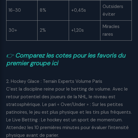
Outsiders
16-30
8%
+0,45s
éviter
Miracles
30+
2%
+1,20s
rares
👉
Comparez les cotes pour les favoris du
premier groupe ici
2. Hockey Glace : Terrain Experts Volume Paris
C’est la discipline reine pour le betting de volume. Avec le
retour potentiel des joueurs de la NHL, le niveau est
stratosphérique. Le pari « Over/Under » : Sur les petites
patinoires, le jeu est plus physique et les tirs plus fréquents.
Le Live Betting : Le hockey est un sport de momentum.
Attendez les 10 premières minutes pour évaluer l’intensité
physique avant de parier.