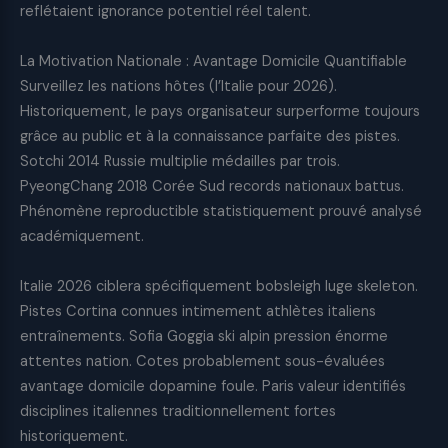
reflétaient ignorance potentiel réel talent.
La Motivation Nationale : Avantage Domicile Quantifiable
Surveillez les nations hôtes (l’Italie pour 2026).
Historiquement, le pays organisateur surperforme toujours
grâce au public et à la connaissance parfaite des pistes.
Sotchi 2014 Russie multiplie médailles par trois.
PyeongChang 2018 Corée Sud records nationaux battus.
Phénomène reproductible statistiquement prouvé analysé
académiquement.
Italie 2026 ciblera spécifiquement bobsleigh luge skeleton.
Pistes Cortina connues intimement athlètes italiens
entraînements. Sofia Goggia ski alpin pression énorme
attentes nation. Cotes probablement sous-évaluées
avantage domicile dopamine foule. Paris valeur identifiés
disciplines italiennes traditionnellement fortes
historiquement.