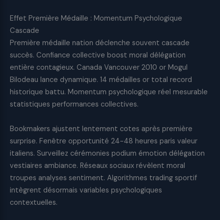
Effet Première Médaille : Momentum Psychologique
Cascade
Première médaille nation déclenche souvent cascade
succès. Confiance collective boost moral délégation
entière contagieux. Canada Vancouver 2010 or Mogul
Bilodeau lance dynamique. 14 médailles or total record
historique battu. Momentum psychologique réel mesurable
statistiques performances collectives.
Bookmakers ajustent lentement cotes après première
surprise. Fenêtre opportunité 24-48 heures paris valeur
italiens. Surveillez cérémonies podium émotion délégation
vestiaires ambiance. Réseaux sociaux révèlent moral
troupes analyses sentiment. Algorithmes trading sportif
intègrent désormais variables psychologiques
contextuelles.