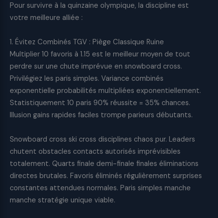
Pour survivre à la quinzaine olympique, la discipline est
votre meilleure alliée :
1. Évitez Combinés TGV : Piège Classique Ruine
Multiplier 10 favoris à 1.15 est le meilleur moyen de tout
perdre sur une chute imprévue en snowboard cross.
Privilégiez les paris simples. Variance combinés
exponentielle probabilités multipliées exponentiellement.
Statistiquement 10 paris 90% réussite = 35% chances.
Illusion gains rapides faciles trompe parieurs débutants.
Snowboard cross ski cross disciplines chaos pur. Leaders
chutent obstacles contacts autorisés imprévisibles
totalement. Quarts finale demi-finale finales éliminations
directes brutales. Favoris éliminés régulièrement surprises
constantes attendues normales. Paris simples manche
manche stratégie unique viable.