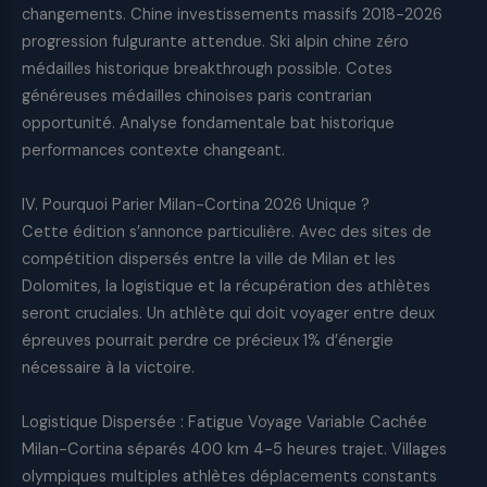
changements. Chine investissements massifs 2018-2026
progression fulgurante attendue. Ski alpin chine zéro
médailles historique breakthrough possible. Cotes
généreuses médailles chinoises paris contrarian
opportunité. Analyse fondamentale bat historique
performances contexte changeant.
IV. Pourquoi Parier Milan-Cortina 2026 Unique ?
Cette édition s’annonce particulière. Avec des sites de
compétition dispersés entre la ville de Milan et les
Dolomites, la logistique et la récupération des athlètes
seront cruciales. Un athlète qui doit voyager entre deux
épreuves pourrait perdre ce précieux 1% d’énergie
nécessaire à la victoire.
Logistique Dispersée : Fatigue Voyage Variable Cachée
Milan-Cortina séparés 400 km 4-5 heures trajet. Villages
olympiques multiples athlètes déplacements constants