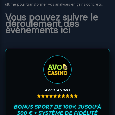
ultime pour transformer vos analyses en gains concrets.
Vous pouvez suivre le
déroulement des
événements ici
AVOCASINO
BONUS SPORT DE 100% JUSQU’À
500 € + SYSTÈME DE FIDÉLITÉ