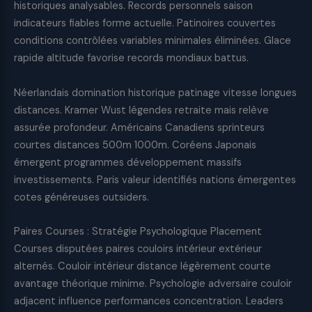
historiques analysables. Records personnels saison
indicateurs fiables forme actuelle. Patinoires couvertes
conditions contrôlées variables minimales éliminées. Glace
rapide altitude favorise records mondiaux battus.
Néerlandais domination historique patinage vitesse longues
distances. Kramer Wust légendes retraite mais relève
assurée profondeur. Américains Canadiens sprinteurs
courtes distances 500m 1000m. Coréens Japonais
émergent programmes développement massifs
investissements. Paris valeur identifiés nations émergentes
cotes généreuses outsiders.
Paires Courses : Stratégie Psychologique Placement
Courses disputées paires couloirs intérieur extérieur
alternés. Couloir intérieur distance légèrement courte
avantage théorique minime. Psychologie adversaire couloir
adjacent influence performances concentration. Leaders