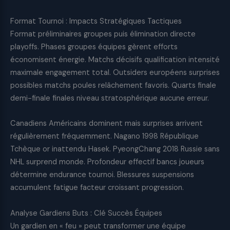
Format Tournoi : Impacts Stratégiques Tactiques
Format préliminaires groupes puis élimination directe
playoffs. Phases groupes équipes gèrent efforts
économisent énergie. Matchs décisifs qualification intensité
maximale engagement total. Outsiders européens surprises
possibles matchs poules relâchement favoris. Quarts finale
demi-finale finales niveau stratosphérique aucune erreur.
Canadiens Américains dominent mais surprises arrivent
régulièrement fréquemment. Nagano 1998 République
Tchèque or inattendu Hasek. PyeongChang 2018 Russie sans
NHL surprend monde. Profondeur effectif bancs joueurs
détermine endurance tournoi. Blessures suspensions
accumulent fatigue facteur croissant progression.
Analyse Gardiens Buts : Clé Succès Équipes
Un gardien en « feu » peut transformer une équipe