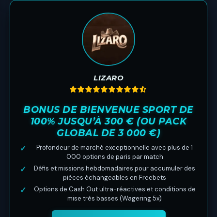
LIZARO
BONUS DE BIENVENUE SPORT DE
100% JUSQU’À 300 € (OU PACK
GLOBAL DE 3 000 €)
✓
Profondeur de marché exceptionnelle avec plus de 1
000 options de paris par match
✓
Défis et missions hebdomadaires pour accumuler des
pièces échangeables en Freebets
✓
Options de Cash Out ultra-réactives et conditions de
mise très basses (Wagering 5x)