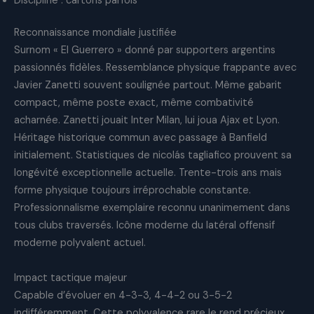
Discipline : cartons parfois
Reconnaissance mondiale justifiée
Surnom « El Guerrero » donné par supporters argentins
passionnés fidèles. Ressemblance physique frappante avec
Javier Zanetti souvent soulignée partout. Même gabarit
compact, même poste exact, même combativité
acharnée. Zanetti jouait Inter Milan, lui joua Ajax et Lyon.
Héritage historique commun avec passage à Banfield
initialement. Statistiques de nicolás tagliafico prouvent sa
longévité exceptionnelle actuelle. Trente-trois ans mais
forme physique toujours irréprochable constante.
Professionnalisme exemplaire reconnu unanimement dans
tous clubs traversés. Icône moderne du latéral offensif
moderne polyvalent actuel.
Impact tactique majeur
Capable d’évoluer en 4-3-3, 4-4-2 ou 3-5-2
indifféremment. Cette polyvalence rare le rend précieux