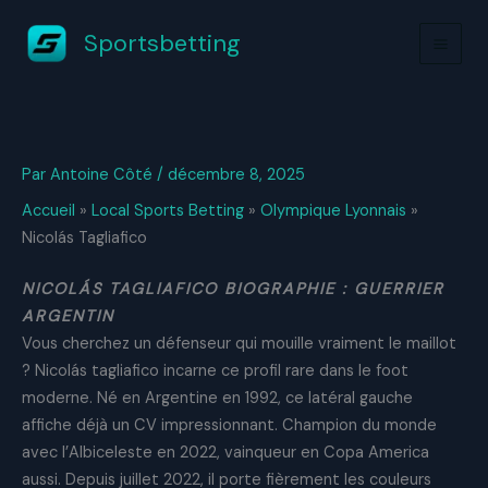
Aller
Sportsbetting
au
contenu
Par
Antoine Côté
/
décembre 8, 2025
Accueil
»
Local Sports Betting
»
Olympique Lyonnais
»
Nicolás Tagliafico
NICOLÁS TAGLIAFICO BIOGRAPHIE : GUERRIER
ARGENTIN
Vous cherchez un défenseur qui mouille vraiment le maillot
? Nicolás tagliafico incarne ce profil rare dans le foot
moderne. Né en Argentine en 1992, ce latéral gauche
affiche déjà un CV impressionnant. Champion du monde
avec l’Albiceleste en 2022, vainqueur en Copa America
aussi. Depuis juillet 2022, il porte fièrement les couleurs