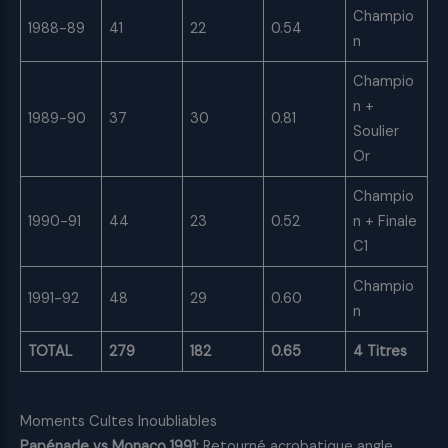
Champio
1988-89
41
22
0.54
n
Champio
n +
1989-90
37
30
0.81
Soulier
Or
Champio
1990-91
44
23
0.52
n + Finale
C1
Champio
1991-92
48
29
0.60
n
TOTAL
279
182
0.65
4 Titres
Moments Cultes Inoubliables
Papénade vs Monaco 1991:
Retourné acrobatique angle