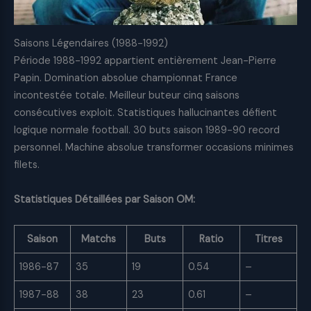
Saisons Légendaires (1988-1992)
Période 1988-1992 appartient entièrement Jean-Pierre
Papin. Domination absolue championnat France
incontestée totale. Meilleur buteur cinq saisons
consécutives exploit. Statistiques hallucinantes défient
logique normale football. 30 buts saison 1989-90 record
personnel. Machine absolue transformer occasions minimes
filets.
Statistiques Détaillées par Saison OM:
Saison
Matchs
Buts
Ratio
Titres
1986-87
35
19
0.54
–
1987-88
38
23
0.61
–