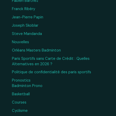
Fabien Barthez
Franck Ribéry
Jean-Pierre Papin
Joseph Skoblar
Steve Mandanda
Nouvelles
Orléans Masters Badminton
Paris Sportifs sans Carte de Crédit : Quelles
Alternatives en 2026 ?
Politique de confidentialité des paris sportifs
Pronostics
Badminton Prono
Basketball
Courses
Cyclisme