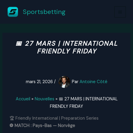
Aller
Sportsbetting
au
contenu
📅 27 MARS | INTERNATIONAL
FRIENDLY FRIDAY
mars 21, 2026
/
Par
Antoine Côté
Accueil
»
Nouvelles
»
📅 27 MARS | INTERNATIONAL
FRIENDLY FRIDAY
🏆 Friendly International | Preparation Series
⚽ MATCH : Pays-Bas — Norvège