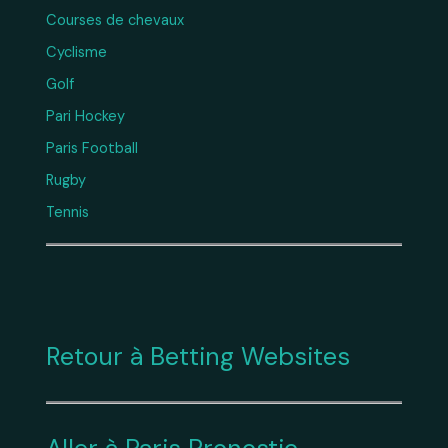
Courses de chevaux
Cyclisme
Golf
Pari Hockey
Paris Football
Rugby
Tennis
Retour à Betting Websites