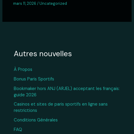
mars 11, 2026
/
Uncategorized
Autres nouvelles
À Propos
Bonus Paris Sportifs
Bookmaker hors ANJ (ARJEL) acceptant les français:
guide 2026
Casinos et sites de paris sportifs en ligne sans
restrictions
Conditions Générales
FAQ