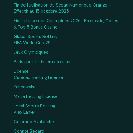
Fin de l'utilisation du Sceau Numérique Orange –
Effectif au 15 octobre 2025
Finale Ligue des Champions 2026 : Pronostic, Cotes
& Top 5 Bonus Casino
Global Sports Betting
FIFA World Cup 26
Jeux Olympiques
Paris sportifs internationaux
License
Curacao Betting License
Kahnawake
Malta Betting License
Local Sports Betting
Alex Lanier
Colorado Avalanche
Connor Bedard