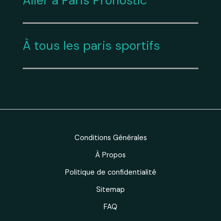
Aller à Paris Pronostic
À tous les paris sportifs
Conditions Générales
À Propos
Politique de confidentialité
Sitemap
FAQ