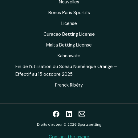
Nouvelles
Bonus Paris Sportifs
License
Curacao Betting License
Malta Betting License
Kahnawake
Fin de l’utilisation du Sceau Numérique Orange –
Effectif au 15 octobre 2025
Franck Ribéry
Droits d'auteur © 2026 Sportsbetting
Contact the owner